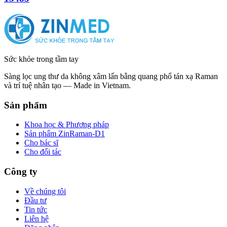
Sức khỏe trong tầm tay
Sàng lọc ung thư da không xâm lấn bằng quang phổ tán xạ Raman
và trí tuệ nhân tạo — Made in Vietnam.
Sản phẩm
Khoa học & Phương pháp
Sản phẩm ZinRaman-D1
Cho bác sĩ
Cho đối tác
Công ty
Về chúng tôi
Đầu tư
Tin tức
Liên hệ