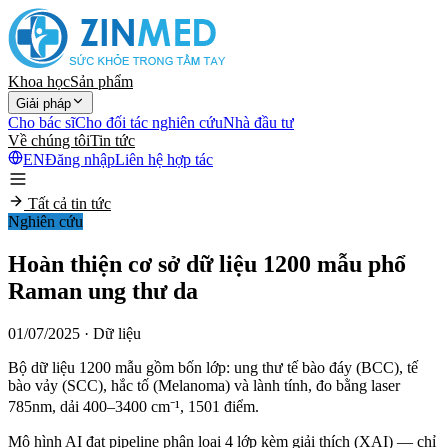
Khoa học
Sản phẩm
Giải pháp
Cho bác sĩ
Cho đối tác nghiên cứu
Nhà đầu tư
Về chúng tôi
Tin tức
EN
Đăng nhập
Liên hệ hợp tác
Tất cả tin tức
Nghiên cứu
Hoàn thiện cơ sở dữ liệu 1200 mẫu phổ
Raman ung thư da
01/07/2025
· Dữ liệu
Bộ dữ liệu 1200 mẫu gồm bốn lớp: ung thư tế bào đáy (BCC), tế
bào vảy (SCC), hắc tố (Melanoma) và lành tính, đo bằng laser
785nm, dải 400–3400 cm⁻¹, 1501 điểm.
Mô hình AI đạt pipeline phân loại 4 lớp kèm giải thích (XAI) — chỉ