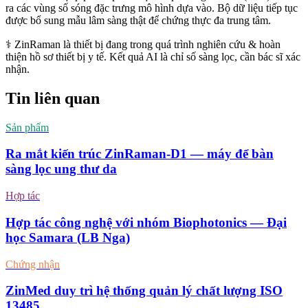
ra các vùng số sóng đặc trưng mô hình dựa vào. Bộ dữ liệu tiếp tục
được bổ sung mẫu lâm sàng thật để chứng thực đa trung tâm.
⚕️ ZinRaman là thiết bị đang trong quá trình nghiên cứu & hoàn
thiện hồ sơ thiết bị y tế. Kết quả AI là chỉ số sàng lọc, cần bác sĩ xác
nhận.
Tin liên quan
Sản phẩm
Ra mắt kiến trúc ZinRaman-D1 — máy để bàn
sàng lọc ung thư da
Hợp tác
Hợp tác công nghệ với nhóm Biophotonics — Đại
học Samara (LB Nga)
Chứng nhận
ZinMed duy trì hệ thống quản lý chất lượng ISO
13485