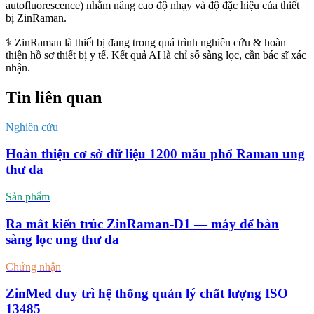
autofluorescence) nhằm nâng cao độ nhạy và độ đặc hiệu của thiết
bị ZinRaman.
⚕️ ZinRaman là thiết bị đang trong quá trình nghiên cứu & hoàn
thiện hồ sơ thiết bị y tế. Kết quả AI là chỉ số sàng lọc, cần bác sĩ xác
nhận.
Tin liên quan
Nghiên cứu
Hoàn thiện cơ sở dữ liệu 1200 mẫu phổ Raman ung
thư da
Sản phẩm
Ra mắt kiến trúc ZinRaman-D1 — máy để bàn
sàng lọc ung thư da
Chứng nhận
ZinMed duy trì hệ thống quản lý chất lượng ISO
13485