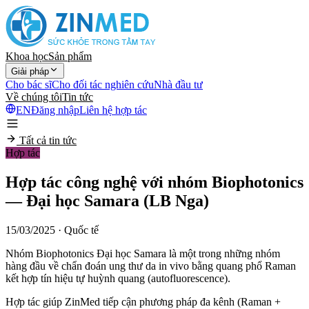
Khoa học
Sản phẩm
Giải pháp
Cho bác sĩ
Cho đối tác nghiên cứu
Nhà đầu tư
Về chúng tôi
Tin tức
EN
Đăng nhập
Liên hệ hợp tác
Tất cả tin tức
Hợp tác
Hợp tác công nghệ với nhóm Biophotonics
— Đại học Samara (LB Nga)
15/03/2025
· Quốc tế
Nhóm Biophotonics Đại học Samara là một trong những nhóm
hàng đầu về chẩn đoán ung thư da in vivo bằng quang phổ Raman
kết hợp tín hiệu tự huỳnh quang (autofluorescence).
Hợp tác giúp ZinMed tiếp cận phương pháp đa kênh (Raman +