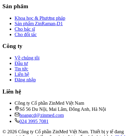
Sản phẩm
Khoa học & Phương pháp
Sản phẩm ZinRaman-D1
Cho bác sĩ
Cho đối tác
Công ty
Về chúng tôi
Đầu tư
Tin tức
Liên hệ
Đăng nhập
Liên hệ
Công ty Cổ phần ZinMed Việt Nam
Số 56 Du Nội, Mai Lâm, Đông Anh, Hà Nội
hoangcd@zinmed.com
024 3995 7081
© 2026 Công ty Cổ phần ZinMed Việt Nam. Thiết bị y tế đang