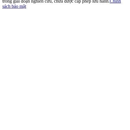
trong giai đoạn nghiên cứu, chưa được cấp phép lưu hành.
Chính
sách bảo mật