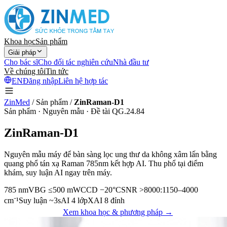
Khoa học
Sản phẩm
Giải pháp
Cho bác sĩ
Cho đối tác nghiên cứu
Nhà đầu tư
Về chúng tôi
Tin tức
EN
Đăng nhập
Liên hệ hợp tác
ZinMed
/
Sản phẩm
/
ZinRaman-D1
Sản phẩm · Nguyên mẫu · Đề tài QG.24.84
ZinRaman-D1
Nguyên mẫu máy để bàn sàng lọc ung thư da không xâm lấn bằng
quang phổ tán xạ Raman 785nm kết hợp AI. Thu phổ tại điểm
khám, suy luận AI ngay trên máy.
785 nm
VBG ≤500 mW
CCD −20°C
SNR >8000:1
150–4000
cm⁻¹
Suy luận ~3s
AI 4 lớp
XAI 8 đỉnh
Liên hệ hợp tác
Xem khoa học & phương pháp →