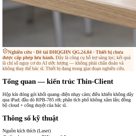
Nghiên cứu · Đề tài ĐHQGHN QG.24.84 · Thiết bị chưa
được cấp phép lưu hành
.
Đây là công cụ hỗ trợ sàng lọc; kết quả
là chỉ số nguy cơ do AI ước lượng — không phải chẩn đoán và
không thay thế bác sĩ. Thiết bị đang trong giai đoạn nghiên cứu.
Tổng quan — kiến trúc Thin-Client
Hộp kín đóng gói khối quang–điện nhạy cảm; điều khiển không dây
qua iPad; đầu dò RPB-785 rời; phân tích phổ không xâm lấn; đồng
bộ cloud + cổng duyệt của bác sĩ.
Thông số kỹ thuật
Nguồn kích thích (Laser)