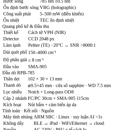
Bước sóng
785 nm ±0.5 nm
Ổn định bước sóng
VBG (holographic)
Công suất phát
5–500 mW (điều khiển)
Ổn nhiệt
TEC ổn định nhiệt
Quang phổ kế & Đầu thu
Thiết kế
Cách tử VPH (NIR)
Detector
CCD 2048 px
Làm lạnh
Peltier (TE) −20°C → SNR >8000:1
Dải quét phổ
150–4000 cm⁻¹
Độ phân giải
≤ 8 cm⁻¹
Đầu vào
SMA-905
Đầu dò RPB-785
Thân dẹt
102 × 30 × 13 mm
Thanh dò
⌀9.5×45 mm · cửa sổ sapphire · WD 7.5 mm
Lọc nhiễu
Notch + Long-pass OD8
Cáp 2 nhánh
FC/PC 30cm + SMA-905 115cm
Kích hoạt
Nút bấm + cảm biến áp da
Tính toán · Kết nối · Nguồn
Máy tính nhúng
ARM SBC · Linux · suy luận AI <1s
Không dây
BLE ↔ iPad · WiFi/Ethernet → cloud
Nguồn
AC 220V · PSU y tế cách ly